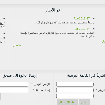
اخر الأخبار
t
27-Apr-2013
اوليفا سيستمز مضت اتفاقية شراكة مع إداري أونلاين
that
of...
24-Apr-2013
النظام الجديد في شباط 2013 يتيح للزبائن الدخول مباشرة وإنشاء
c
تذكرة خدمة
th IT
يل
in...
تفاصيل
تركْ في القائمة البريدية
إرسال دعوة الى صديق
الإسم / الإيميل *
كتروني *
إيميل صديقك *