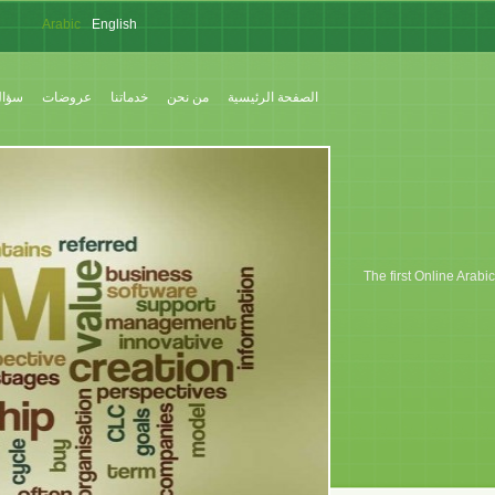
« Idari Online »
Arabic
English
French
الصفحة الرئيسية
من نحن
خدماتنا
عروضات
سؤال
The first Online Arab