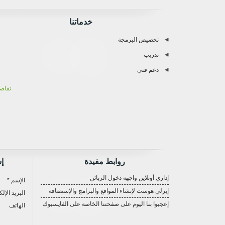
خدماتنا
تخصيص البرمجة
تدريب
دعم فني
تفاص
روابط مفيدة
إش
إداري أونلاين واجهة دخول الزبائن
الإسم *
إيرلي هوست لإنشاء المواقع والبرامج والإستضافة
البريد الإل
إعجبوا بنا اليوم على صفحتنا الخاصة على الفايسبوك
الهاتف