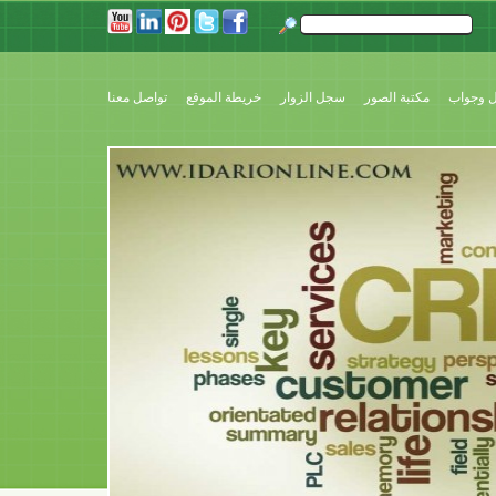
إداري أونلاين البرنماج الاول من نوعه عربي - انكليزي عبر الانترنت يقدم لكم برن
 وجواب
مكتبة الصور
سجل الزوار
خريطة الموقع
تواصل معنا